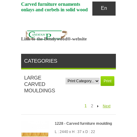
Carved furniture ornaments
En
onlays and corbels in solid wood
Link to the Bendywood®-website
Link to the Bendywood®-website
CATEGORIES
LARGE
Print
CARVED
MOULDINGS
1
2
Next
1228 - Carved furniture moulding
L : 2440 x H : 37 x D : 22