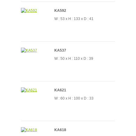
KA592
W : 53 x H : 133 x D : 41
KA537
W : 50 x H : 110 x D : 39
KA621
W : 60 x H : 100 x D : 33
KA618