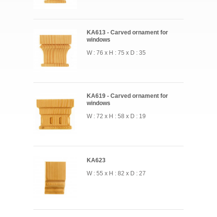
KA613 - Carved ornament for
windows
W : 76 x H : 75 x D : 35
KA619 - Carved ornament for
windows
W : 72 x H : 58 x D : 19
KA623
W : 55 x H : 82 x D : 27