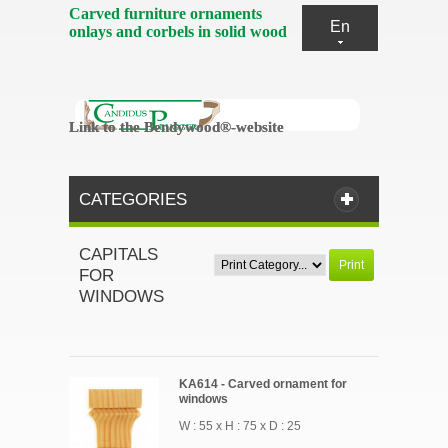
Carved furniture ornaments
En
onlays and corbels in solid wood
Link to the Bendywood®-website
Link to the Bendywood®-website
CATEGORIES
CAPITALS
Print
FOR
WINDOWS
KA614 - Carved ornament for
windows
W : 55 x H : 75 x D : 25