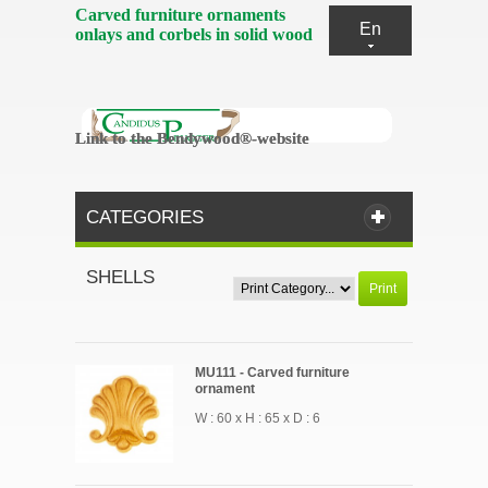
Carved furniture ornaments
En
onlays and corbels in solid wood
Link to the Bendywood®-website
Link to the Bendywood®-website
CATEGORIES
SHELLS
Print
MU111 - Carved furniture
ornament
W : 60 x H : 65 x D : 6