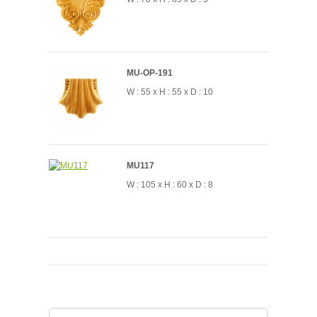
MU-OP-191
W : 55 x H : 55 x D : 10
MU117
W : 105 x H : 60 x D : 8