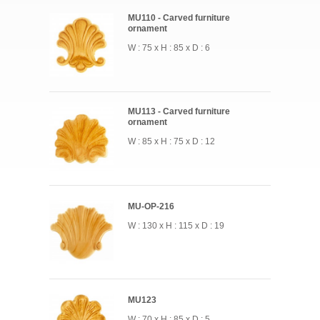
MU110 - Carved furniture
ornament
W : 75 x H : 85 x D : 6
MU113 - Carved furniture
ornament
W : 85 x H : 75 x D : 12
MU-OP-216
W : 130 x H : 115 x D : 19
MU123
W : 70 x H : 85 x D : 5