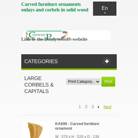
Carved furniture ornaments
En
onlays and corbels in solid wood
Link to the Bendywood®-website
Link to the Bendywood®-website
CATEGORIES
LARGE
Print
CORBELS &
CAPITALS
1
2
3
Next
KA696 - Carved furniture
ornament
W : 370 x H : 520 x D : 130