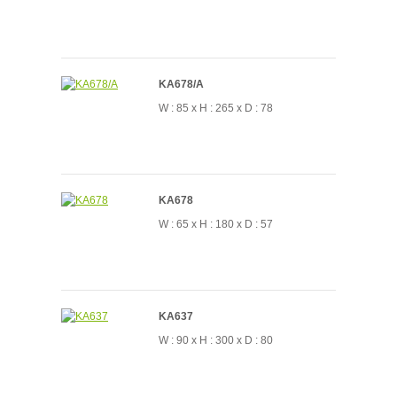
KA678/A
W : 85 x H : 265 x D : 78
KA678
W : 65 x H : 180 x D : 57
KA637
W : 90 x H : 300 x D : 80