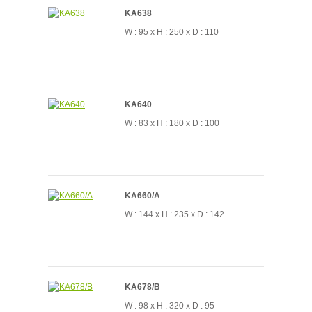
KA638
W : 95 x H : 250 x D : 110
KA640
W : 83 x H : 180 x D : 100
KA660/A
W : 144 x H : 235 x D : 142
KA678/B
W : 98 x H : 320 x D : 95