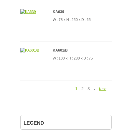
KA639
W : 78 x H : 250 x D : 65
KA601/B
W : 100 x H : 280 x D : 75
1
2
3
Next
LEGEND