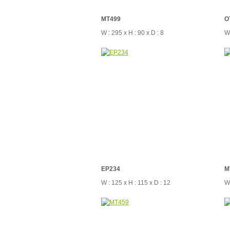
MT499
O
W : 295 x H : 90 x D : 8
W 
EP234
M
W : 125 x H : 115 x D : 12
W 