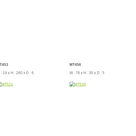
T453
MT456
: 19 x H : 260 x D : 6
W : 78 x H : 30 x D : 5