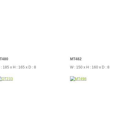
T480
MT482
: 185 x H : 165 x D : 8
W : 150 x H : 160 x D : 8