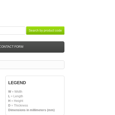
tsch
Italiano
English
Français
Español
Search by product code
CONTACT FORM
LEGEND
W
= Width
L
= Length
H
= Height
D
= Thickness
Dimensions in millimeters (mm)