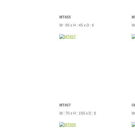
MT455
M
W : 95 x H : 45 x D : 6
W 
MT457
O
W : 70 x H : 150 x D : 6
W 