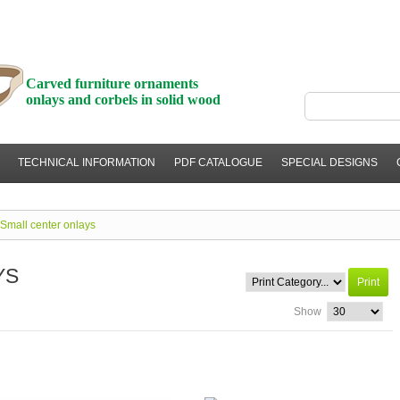
Deu
Carved furniture ornaments
onlays and corbels in solid wood
TECHNICAL INFORMATION
PDF CATALOGUE
SPECIAL DESIGNS
Small center onlays
YS
Print
Show