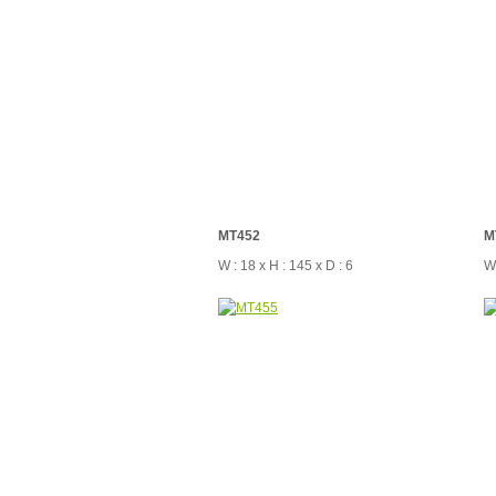
MT452
M
W : 18 x H : 145 x D : 6
W 