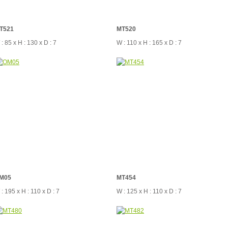
T521
MT520
: 85 x H : 130 x D : 7
W : 110 x H : 165 x D : 7
M05
MT454
: 195 x H : 110 x D : 7
W : 125 x H : 110 x D : 7