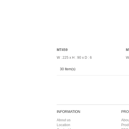
MT459
M
W : 225 x H : 90 x D : 6
W 
30 Item(s)
INFORMATION
PRO
About us
Abou
Location
Prod