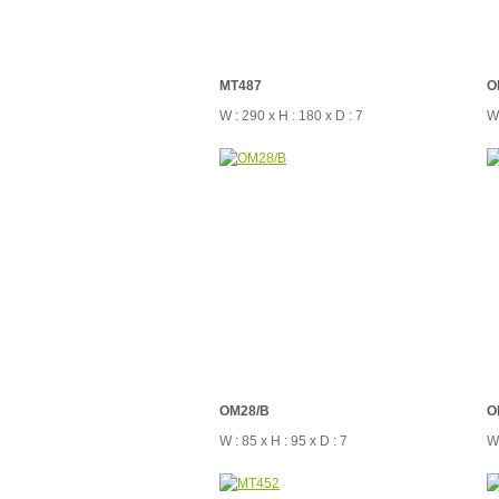
MT487
O
W : 290 x H : 180 x D : 7
W 
OM28/B
O
W : 85 x H : 95 x D : 7
W 