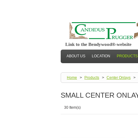
Welcome
Link to the Bendywood®-website
Link to the Bendywood®-website
ABOUT US
LOCATION
PRODUCTS
Home
>
Products
>
Center Onlays
>
SMALL CENTER ONLA
30 Item(s)