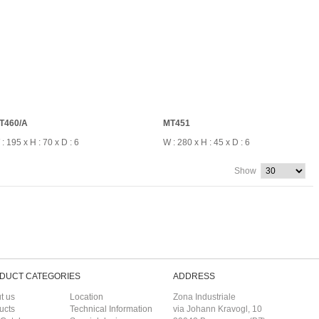
T460/A
MT451
: 195 x H : 70 x D : 6
W : 280 x H : 45 x D : 6
Show
DUCT CATEGORIES
ADDRESS
t us
Location
Zona Industriale
ucts
Technical Information
via Johann Kravogl, 10