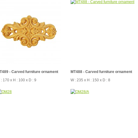
T489 - Carved furniture ornament
MT488 - Carved furniture ornament
: 170 x H : 100 x D : 9
W : 235 x H : 150 x D : 8