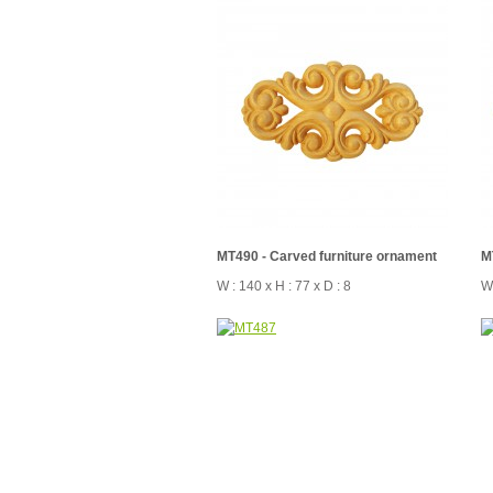
MT490 - Carved furniture ornament
M
W : 140 x H : 77 x D : 8
W 