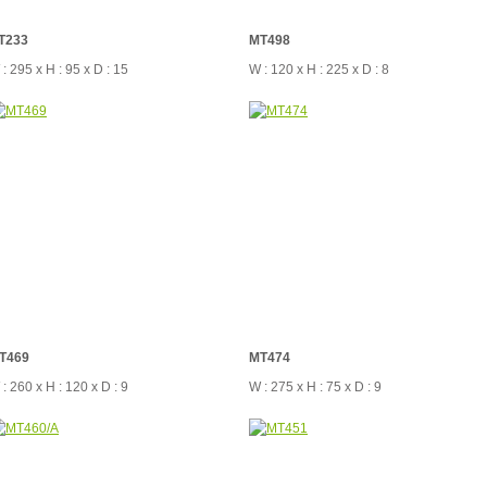
T233
MT498
: 295 x H : 95 x D : 15
W : 120 x H : 225 x D : 8
T469
MT474
: 260 x H : 120 x D : 9
W : 275 x H : 75 x D : 9