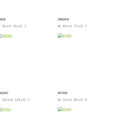
M28
OM28/A
: 50 x H : 55 x D : 7
W : 65 x H : 75 x D : 7
M28/C
MT458
: 110 x H : 125 x D : 7
W : 15 x H : 95 x D : 6