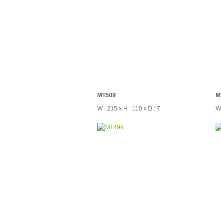
MT509
M
W : 215 x H : 110 x D : 7
W 