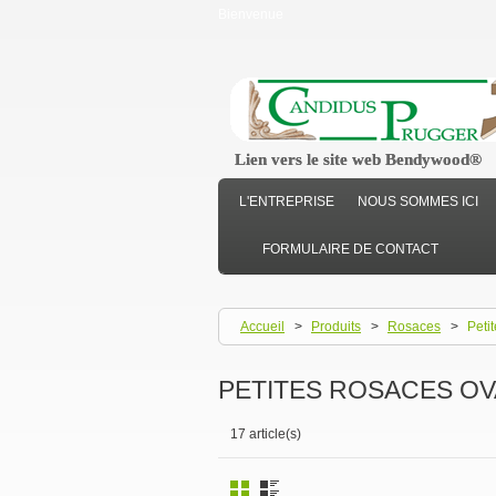
Bienvenue
Lien vers le site web Bendywood®
Lien vers le site web Bendywood®
L'ENTREPRISE
NOUS SOMMES ICI
FORMULAIRE DE CONTACT
Accueil
>
Produits
>
Rosaces
>
Peti
PETITES ROSACES O
17 article(s)