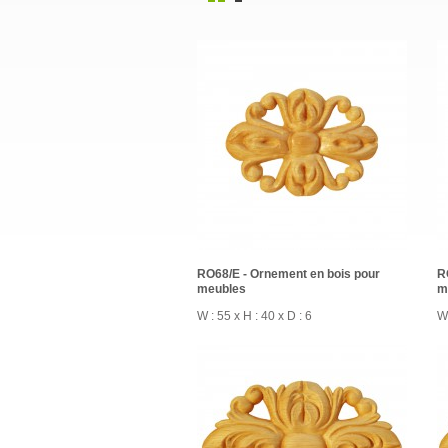
RO68/E - Ornement en bois pour
R
meubles
m
W : 55 x H : 40 x D : 6
W 