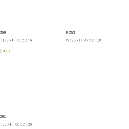
O56
RO53
: 100 x H : 65 x D : 6
W : 75 x H : 47 x D : 10
O61
: 55 x H : 60 x D : 26