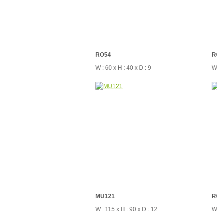
RO54
R
W : 60 x H : 40 x D : 9
W 
MU121
R
W : 115 x H : 90 x D : 12
W 