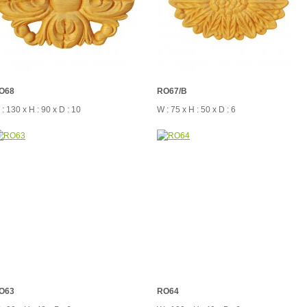
O68
RO67/B
: 130 x H : 90 x D : 10
W : 75 x H : 50 x D : 6
O63
RO64