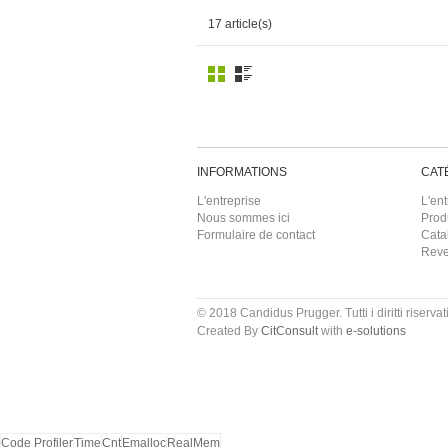
17 article(s)
INFORMATIONS
CAT
L'entreprise
L'ent
Nous sommes ici
Prod
Formulaire de contact
Cata
Rev
© 2018 Candidus Prugger. Tutti i diritti riservati
Created By
CitConsult
with
e-solutions
Code Profiler
Time
Cnt
Emalloc
RealMem