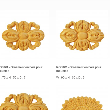
O68/D - Ornement en bois pour
RO68/C - Ornement en bois pour
eubles
meubles
: 75 x H : 55 x D : 7
W : 90 x H : 65 x D : 9