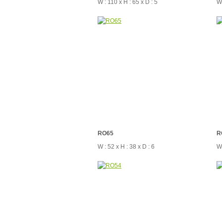
W : 110 x H : 65 x D : 5
W 
RO65
R
W : 52 x H : 38 x D : 6
W 