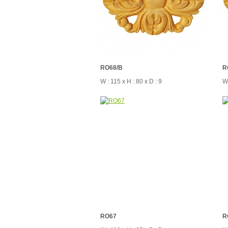
RO68/B
R
W : 115 x H : 80 x D : 9
W 
RO67
R