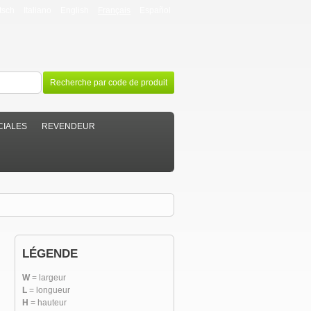
tsch
Italiano
English
Français
Español
Recherche par code de produit
CIALES
REVENDEUR
LÉGENDE
W
= largeur
L
= longueur
H
= hauteur