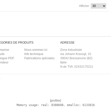
Afficher
ÉGORIES DE PRODUITS
ADRESSE
reprise
Nous sommes ici
Zona Industriale
uits
Info technique
via Johann Kravogl, 10
logue PDF
Fabrications spéciales
39042 Bressanone (BZ)
endeur
Italie
N.de TVA: 02432170211
.
[profiler]
Memory usage: real: 8388608, emalloc: 6133816