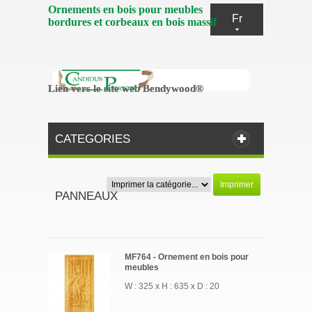
Ornements en bois pour meubles
Fr
bordures et corbeaux en bois massif
Lien vers le site web Bendywood®
Lien vers le site web Bendywood®
CATEGORIES
Imprimer
PANNEAUX
MF764 - Ornement en bois pour
meubles
W : 325 x H : 635 x D : 20