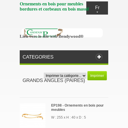
Ornements en bois pour meubles
Fr
bordures et corbeaux en bois massif
Lien vers le site web Bendywood®
Lien vers le site web Bendywood®
CATEGORIES
Imprimer
GRANDS ANGLES (PAIRES)
EP198 - Ornements en bois pour
meubles
W : 255 x H : 40 x D : 5