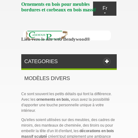
Ornements en bois pour meubles
Fr
bordures et corbeaux en bois massif
Lien vers le site web Bendywood®
Lien vers le site web Bendywood®
CATEGORIES
MODÈLES DIVERS
Ce sont souvent les petits détails qui font la différence.
Avec les
ornements en bois,
vous avez la possibilité
d'apporter une touche personnelle unique à votre
intérieur.
Qu'elles soient utilisées sur des meubles, des cadres de
miroirs, des manteaux de cheminée, des tiroirs ou pour
embellir la tête d'un lit d'enfant, les
décorations en bois
massif
sculpté
créent tout simplement une ambiance