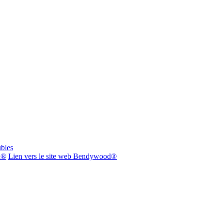
bles
d®
Lien vers le site web Bendywood®