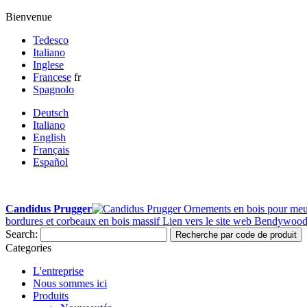
Bienvenue
Tedesco
Italiano
Inglese
Francese
fr
Spagnolo
Deutsch
Italiano
English
Français
Español
Candidus Prugger
Ornements en bois pour meu
bordures et corbeaux en bois massif
Lien vers le site web Bendywoo
Search:
Recherche par code de produit
Categories
L'entreprise
Nous sommes ici
Produits