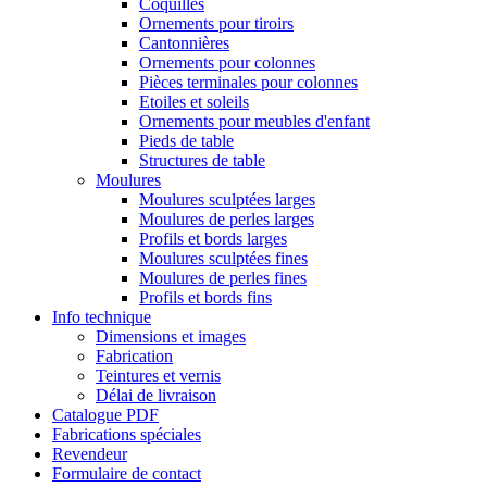
Coquilles
Ornements pour tiroirs
Cantonnières
Ornements pour colonnes
Pièces terminales pour colonnes
Etoiles et soleils
Ornements pour meubles d'enfant
Pieds de table
Structures de table
Moulures
Moulures sculptées larges
Moulures de perles larges
Profils et bords larges
Moulures sculptées fines
Moulures de perles fines
Profils et bords fins
Info technique
Dimensions et images
Fabrication
Teintures et vernis
Délai de livraison
Catalogue PDF
Fabrications spéciales
Revendeur
Formulaire de contact