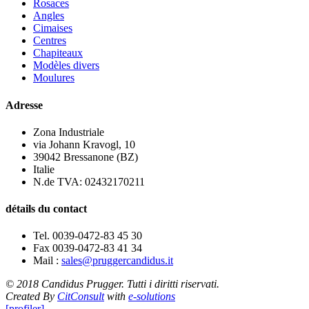
Rosaces
Angles
Cimaises
Centres
Chapiteaux
Modèles divers
Moulures
Adresse
Zona Industriale
via Johann Kravogl, 10
39042 Bressanone (BZ)
Italie
N.de TVA: 02432170211
détails du contact
Tel. 0039-0472-83 45 30
Fax 0039-0472-83 41 34
Mail :
sales@pruggercandidus.it
© 2018 Candidus Prugger. Tutti i diritti riservati.
Created By
CitConsult
with
e-solutions
[profiler]