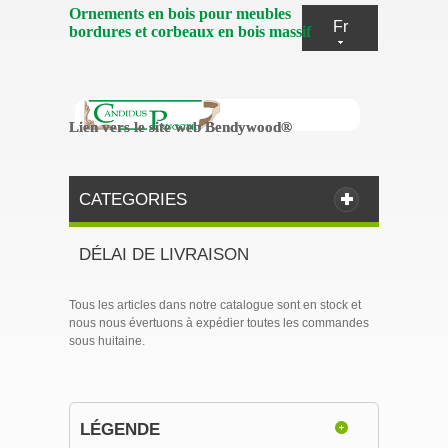
Ornements en bois pour meubles
Fr
bordures et corbeaux en bois massif
Lien vers le site web Bendywood®
Lien vers le site web Bendywood®
CATEGORIES
DÉLAI DE LIVRAISON
Tous les articles dans notre catalogue sont en stock et
nous nous évertuons à expédier toutes les commandes
sous huitaine.
LÉGENDE