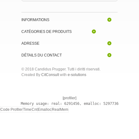
INFORMATIONS
CATÉGORIES DE PRODUITS
ADRESSE
DÉTAILS DU CONTACT
© 2018 Candidus Prugger. Tutti i diritti riservati.
Created By
CitConsult
with
e-solutions
[profiler]
Memory usage: real: 6291456, emalloc: 5297736
Code Profiler
Time
Cnt
Emalloc
RealMem