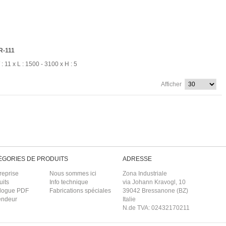
R-111
: 11 x L : 1500 - 3100 x H : 5
Afficher
ÉGORIES DE PRODUITS
ADRESSE
reprise
Nous sommes ici
Zona Industriale
uits
Info technique
via Johann Kravogl, 10
logue PDF
Fabrications spéciales
39042 Bressanone (BZ)
endeur
Italie
N.de TVA: 02432170211