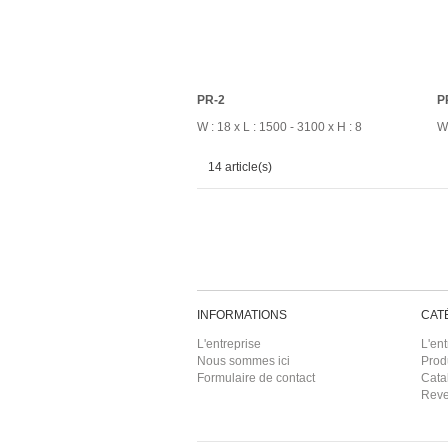
PR-2
P
W : 18 x L : 1500 - 3100 x H : 8
W 
14 article(s)
INFORMATIONS
CAT
L'entreprise
L'ent
Nous sommes ici
Prod
Formulaire de contact
Cata
Rev