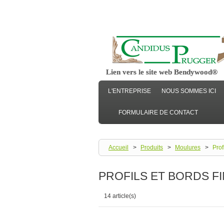
Bienvenue
Lien vers le site web Bendywood®
Lien vers le site web Bendywood®
L'ENTREPRISE
NOUS SOMMES ICI
FORMULAIRE DE CONTACT
Accueil
>
Produits
>
Moulures
>
Prof
PROFILS ET BORDS F
14 article(s)