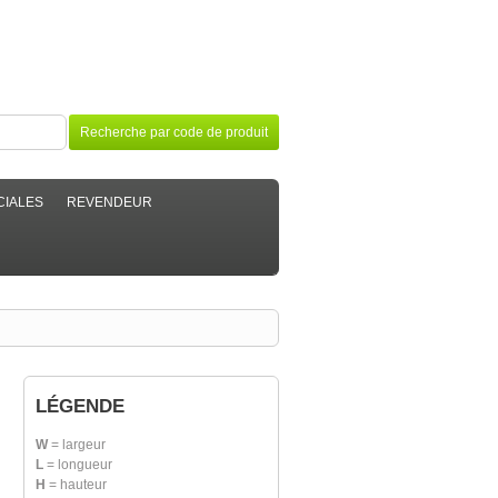
tsch
Italiano
English
Français
Español
Recherche par code de produit
CIALES
REVENDEUR
LÉGENDE
W
= largeur
L
= longueur
H
= hauteur