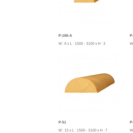
P-106-A
P
W : 6 x L : 1500 - 3100 x H : 3
W 
P-51
P
W : 15 x L : 1500 - 3100 x H : 7
W 