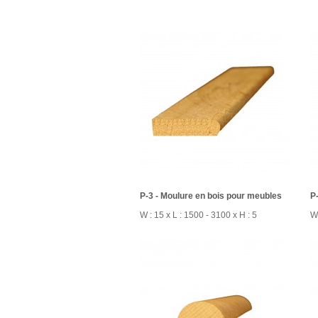
P-3 - Moulure en bois pour meubles
P
W : 15 x L : 1500 - 3100 x H : 5
W 