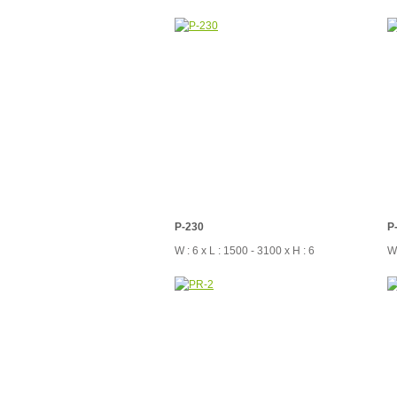
P-230
P
W : 6 x L : 1500 - 3100 x H : 6
W 