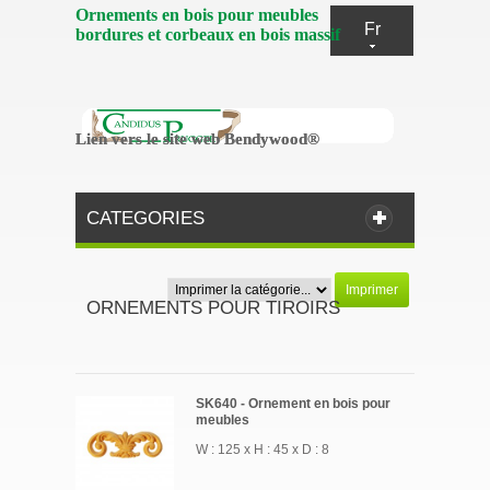
Ornements en bois pour meubles
Fr
bordures et corbeaux en bois massif
Lien vers le site web Bendywood®
Lien vers le site web Bendywood®
CATEGORIES
Imprimer
ORNEMENTS POUR TIROIRS
SK640 - Ornement en bois pour
meubles
W : 125 x H : 45 x D : 8