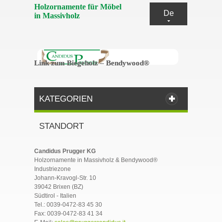
Holzornamente für Möbel
De
in Massivholz
Link zum Biegeholz – Bendywood®
Link zum Biegeholz – Bendywood®
KATEGORIEN
STANDORT
Candidus Prugger KG
Holzornamente in Massivholz & Bendywood®
Industriezone
Johann-Kravogl-Str. 10
39042 Brixen (BZ)
Südtirol - Italien
Tel.: 0039-0472-83 45 30
Fax: 0039-0472-83 41 34