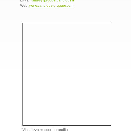
E-Mail:
sales@pruggercandidus.it
Web:
www.candidus-prugger.com