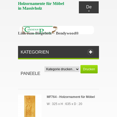
Holzornamente für Möbel
De
in Massivholz
Link zum Biegeholz – Bendywood®
Link zum Biegeholz – Bendywood®
KATEGORIEN
Drucken
PANEELE
MF764 - Holzornament für Möbel
W : 325 x H : 635 x D : 20