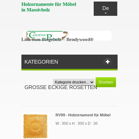
Holzornamente für Möbel
De
in Massivholz
Link zum Biegeholz – Bendywood®
Link zum Biegeholz – Bendywood®
KATEGORIEN
Drucken
GROSSE ECKIGE ROSETTEN
RV99 - Holzornament für Möbel
W : 300 x H : 300 x D : 30