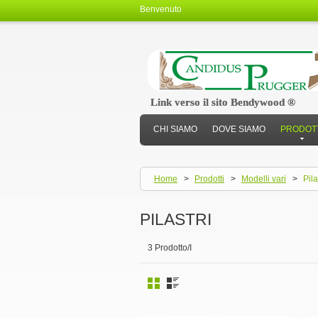
Benvenuto
Link verso il sito Bendywood ®
Link verso il sito Bendywood ®
CHI SIAMO
DOVE SIAMO
PRODOT
Home
>
Prodotti
>
Modelli vari
>
Pila
PILASTRI
3 Prodotto/I