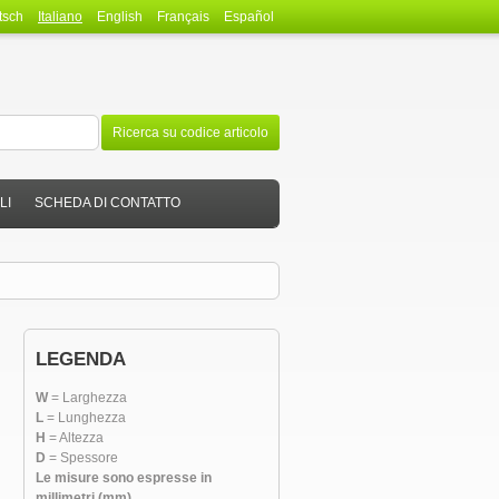
tsch
Italiano
English
Français
Español
Ricerca su codice articolo
LI
SCHEDA DI CONTATTO
LEGENDA
W
= Larghezza
L
= Lunghezza
H
= Altezza
D
= Spessore
Le misure sono espresse in
millimetri (mm)