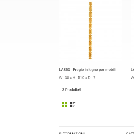
LA853 - Fregio in legno per mobili
L
W : 30 x H : 510 x D : 7
W 
3 Prodotto/I