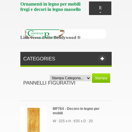
Ornamenti in legno per mobili
It
fregi e decori in legno massello
Link verso il sito Bendywood ®
Link verso il sito Bendywood ®
CATEGORIES
Stampa
PANNELLI FIGURATIVI
MF764 - Decoro in legno per
mobili
W : 325 x H : 635 x D : 20