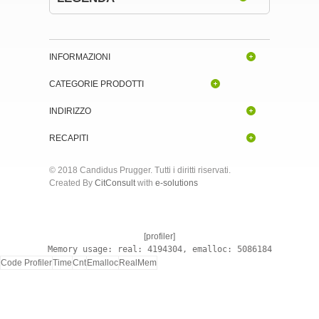
INFORMAZIONI
CATEGORIE PRODOTTI
INDIRIZZO
RECAPITI
© 2018 Candidus Prugger. Tutti i diritti riservati.
Created By
CitConsult
with
e-solutions
[profiler]
Memory usage: real: 4194304, emalloc: 5086184
Code Profiler
Time
Cnt
Emalloc
RealMem