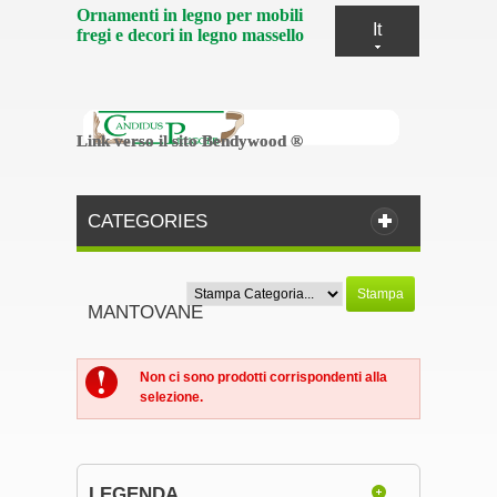
Ornamenti in legno per mobili
It
fregi e decori in legno massello
Link verso il sito Bendywood ®
Link verso il sito Bendywood ®
CATEGORIES
Stampa
MANTOVANE
Non ci sono prodotti corrispondenti alla
selezione.
LEGENDA