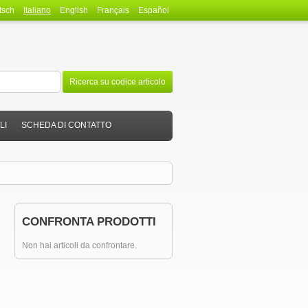
tsch
Italiano
English
Français
Español
Ricerca su codice articolo
LI
SCHEDA DI CONTATTO
CONFRONTA PRODOTTI
Non hai articoli da confrontare.