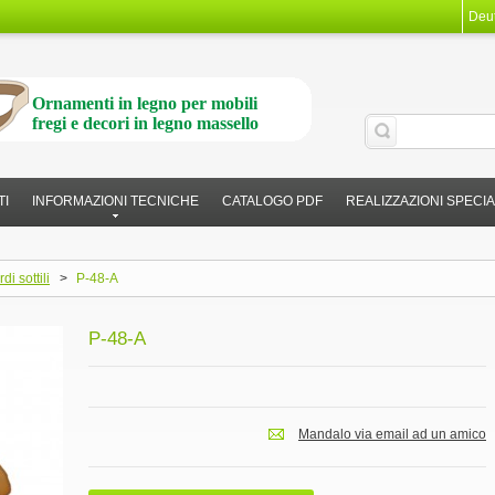
Deu
Ornamenti in legno per mobili
fregi e decori in legno massello
TI
INFORMAZIONI TECNICHE
CATALOGO PDF
REALIZZAZIONI SPECIA
rdi sottili
>
P-48-A
P-48-A
Mandalo via email ad un amico