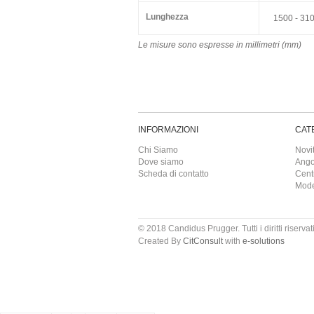
Lunghezza
1500 - 31
Le misure sono espresse in millimetri (mm)
INFORMAZIONI
CAT
Chi Siamo
Novi
Dove siamo
Ango
Scheda di contatto
Cent
Model
© 2018 Candidus Prugger. Tutti i diritti riservati
Created By
CitConsult
with
e-solutions