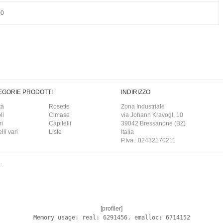
00
EGORIE PRODOTTI
INDIRIZZO
tà
Rosette
Zona Industriale
li
Cimase
via Johann Kravogl, 10
ri
Capitelli
39042 Bressanone (BZ)
li vari
Liste
Italia
P.Iva.: 02432170211
.
[profiler]
Memory usage: real: 6291456, emalloc: 6714152