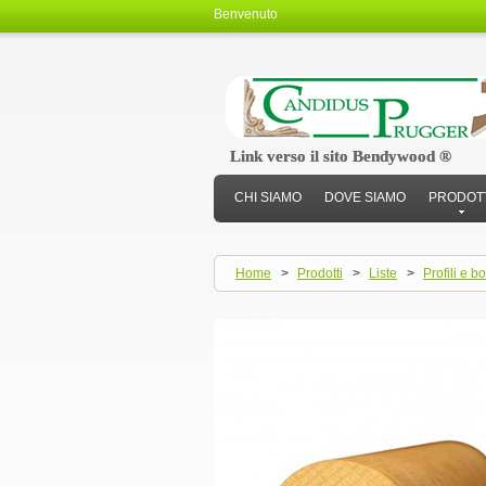
Benvenuto
Link verso il sito Bendywood ®
Link verso il sito Bendywood ®
CHI SIAMO
DOVE SIAMO
PRODOT
Home
>
Prodotti
>
Liste
>
Profili e bo