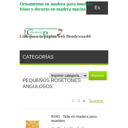
Ornamentos en madera para muebles
Es
frisos y decoros en madera maciza
Link para la página web Bendywood®
Link para la página web Bendywood®
CATEGORÍAS
Imprimir
PEQUEÑOS ROSETONES
ANGULOSOS
1
2
Sucesiva
RV81 - Talla en madera para
muebles