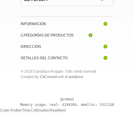
INFORMACIÓN
CATEGORÍAS DE PRODUCTOS
DIRECCIÓN
DETALLES DEL CONTACTO
© 2018 Candidus Prugger. Tutti i diritti riservati.
Created By
CitConsult
with
e-solutions
[profiler]
Memory usage: real: 4194304, emalloc: 5311136
Code Profiler
Time
Cnt
Emalloc
RealMem