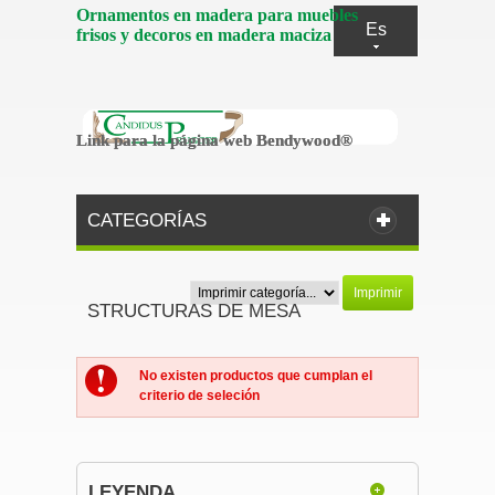
Ornamentos en madera para muebles
Es
frisos y decoros en madera maciza
Link para la página web Bendywood®
Link para la página web Bendywood®
CATEGORÍAS
Imprimir
STRUCTURAS DE MESA
No existen productos que cumplan el
criterio de seleción
LEYENDA