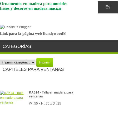
Ornamentos en madera para muebles
Es
frisos y decoros en madera maciza
Link para la página web Bendywood®
Link para la página web Bendywood®
CATEGORÍAS
Imprimir
CAPITELES PARA VENTANAS
KA614 - Talla en madera para
ventanas
W : 55 x H : 75 x D : 25