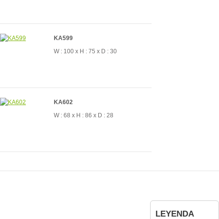
KA599
W : 100 x H : 75 x D : 30
KA602
W : 68 x H : 86 x D : 28
LEYENDA