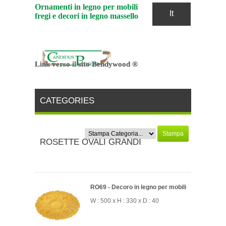
Ornamenti in legno per mobili
It
fregi e decori in legno massello
Link verso il sito Bendywood ®
Link verso il sito Bendywood ®
CATEGORIES
Stampa
ROSETTE OVALI GRANDI
RO69 - Decoro in legno per mobili
W : 500 x H : 330 x D : 40