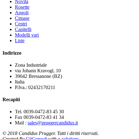
Novità
Rosette
Angoli
Cimase
Centri
Capitelli
Modelli vari
Liste
Indirizzo
Zona Industriale
via Johann Kravogl, 10
39042 Bressanone (BZ)
Italia
P.Iva.: 02432170211
Recapiti
Tel. 0039-0472-83 45 30
Fax 0039-0472-83 41 34
Mail :
sales@pruggercandidus.it
© 2018 Candidus Prugger. Tutti i diritti riservati.
Created By
CitConsult
with
e-solutions