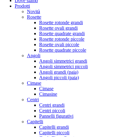
Dove siamo
Prodotti
Novità
Rosette
Rosette rotonde grandi
Rosette ovali grandi
Rosette quadrate grandi
Rosette rotonde piccole
Rosette ovali piccole
Rosette quadrate piccole
Angoli
Angoli simmetrici grandi
Angoli simmetrici piccoli
Angoli grandi (paia)
Angoli piccoli (paia)
Cimase
Cimase
Cimasine
Centri
Centri grandi
Centri piccoli
Pannelli figurativi
Capitelli
Capitelli grandi
Capitelli piccoli