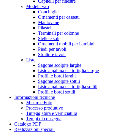
Capitelli per finestre
Modelli vari
Conchiglie
Ornamenti per cassetti
Mantovane
Pilastri
Terminali per colonne
Stelle e soli
Ornamenti mobili per bambini
Piedi per tavoli
Strutture tavoli
Liste
Sagome scolpite larghe
Liste a pallina e a tortiglia larghe
Profili e bordi larghi
Sagome scolpite sottili
Liste a pallina e a tortiglia sottili
Profili e bordi sottili
Informazioni tecniche
Misure e Foto
Processo produttivo
Tinteggiatura e verniciatura
Tempi di consegna
Catalogo PDF
Realizzazioni speciali