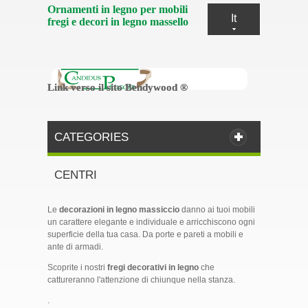
Ornamenti in legno per mobili
It
fregi e decori in legno massello
Link verso il sito Bendywood ®
Link verso il sito Bendywood ®
CATEGORIES
CENTRI
Le
decorazioni in legno massiccio
danno ai tuoi mobili
un carattere elegante e individuale e arricchiscono ogni
superficie della tua casa. Da porte e pareti a mobili e
ante di armadi.
Scoprite i nostri
fregi decorativi in legno
che
cattureranno l'attenzione di chiunque nella stanza.
.